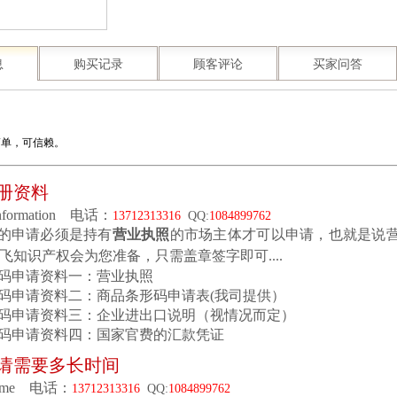
息
购买记录
顾客评论
买家问答
简单，可信赖。
册资料
 information 电话：
13712313316
QQ:
1084899762
的申请必须是持有
营业执照
的市场主体才可以申请，也就是说
飞知识产权会为您准备，只需盖章签字即可....
码申请资料一：营业执照
码申请资料二：商品条形码申请表(我司提供）
码申请资料三：企业进出口说明（视情况而定）
码申请资料四：国家官费的汇款凭证
请需要多长时间
n time 电话：
13712313316
QQ:
1084899762