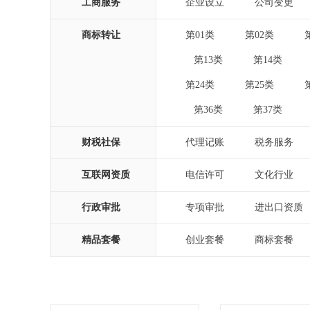
工商服务
企业设立
公司变更
|
|
商标转让
第01类
第02类
|
|
第13类
第14类
|
|
|
第24类
第25类
|
|
第36类
第37类
|
|
|
财税社保
代理记账
税务服务
|
|
互联网资质
电信许可
文化行业
|
|
行政审批
专项审批
进出口资质
|
|
精品套餐
创业套餐
商标套餐
|
|