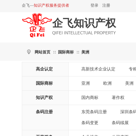
企飞—
知识产权服务提供者
登录
|
注册
企飞知识产权
QIFEI INTELLECTUAL PROPERTY
网站首页
国际商标
美洲
∷
∷
高企认定
高新技术企业认定
专
|
国际商标
亚洲
欧洲
美洲
|
|
|
知识产权
国内商标
著作权
|
|
条码注册
东莞条码注册
深圳条
|
条码变更
条码续展
|
|