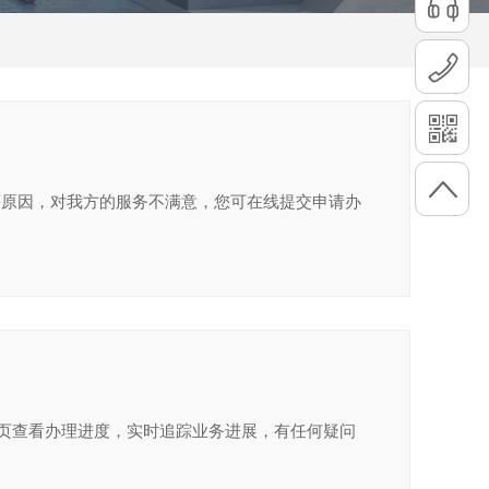
等原因，对我方的服务不满意，您可在线提交申请办
情页查看办理进度，实时追踪业务进展，有任何疑问