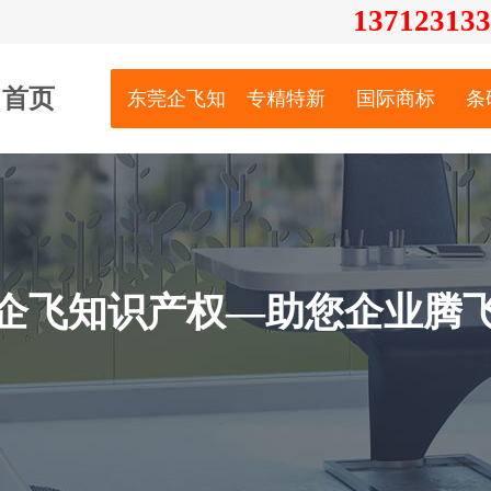
13712
3133
首页
东莞企飞知识产权服务有限公司
专精特新
国际商标
条
企飞知识产权—助您企业腾