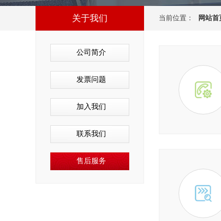
关于我们
当前位置：
网站首
公司简介
发票问题
加入我们
联系我们
售后服务