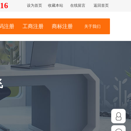
16
设为首页
收藏本站
在线留言
返回首页
码注册
工商注册
商标注册
关于我们
飞