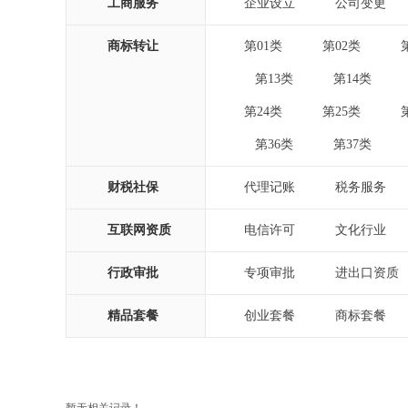
工商服务
企业设立
公司变更
|
|
商标转让
第01类
第02类
|
|
第13类
第14类
|
|
|
第24类
第25类
|
|
第36类
第37类
|
|
|
财税社保
代理记账
税务服务
|
|
互联网资质
电信许可
文化行业
|
|
行政审批
专项审批
进出口资质
|
|
精品套餐
创业套餐
商标套餐
|
|