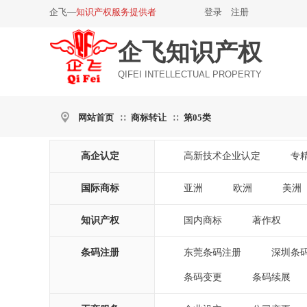
企飞—
知识产权服务提供者
登录
|
注册
企飞知识产权
QIFEI INTELLECTUAL PROPERTY
网站首页
商标转让
第05类
∷
∷
高企认定
高新技术企业认定
专
|
国际商标
亚洲
欧洲
美洲
|
|
|
知识产权
国内商标
著作权
|
|
条码注册
东莞条码注册
深圳条
|
条码变更
条码续展
|
|